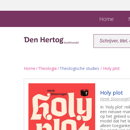
Home
N
Home
/
Theologie
/
Theologische studies
/ Holy plot
Holy plot
Henk Stoorvogel
In 'Holy plot' 
een nieuwe mani
op het gebied v
model dat het l
alleen toeganke