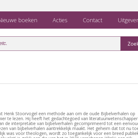
ieuwe boeken
Acties
Contact
Uitgever
reikt Henk Stoorvogel een methode aan om de oude Bijbelverhalen op
er te lezen. Hij heeft het gedachtegoed van literatuurwetenschapper
an de interpretatie van bijbelverhalen gecomprimeerd tot een eenvou
ezen van bijbelverhalen aantrekkelijk maakt. Het geheim dat tot nu to
lijk was voor theologen, wordt zo toegankelijk voor een breed publiek