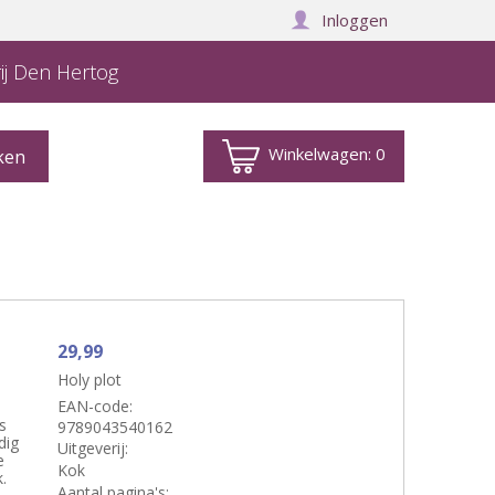
Inloggen
ij Den Hertog
Winkelwagen:
0
29,99
Holy plot
EAN-code:
s
9789043540162
dig
Uitgeverij:
e
Kok
.
Aantal pagina's: