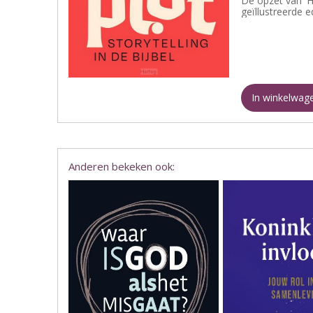
De opzet van 'Ho
geïllustreerde e
In winkelwag
Anderen bekeken ook: