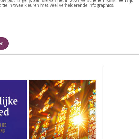
ly plot' is gelijk aan die van het in 2021 verschenen 'Klink': een rijk
ditie in twee kleuren met veel verhelderende infographics.
en