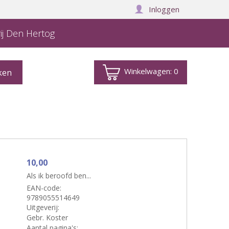
Inloggen
ij Den Hertog
Winkelwagen:
0
10,00
Als ik beroofd ben...
EAN-code:
9789055514649
Uitgeverij:
Gebr. Koster
Aantal pagina's: