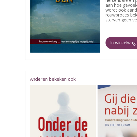
herkenbare en 
aan hoe gevoele
wordt ook aand
rouwproces bele
sterven geen ve
In winkelwag
Anderen bekeken ook: