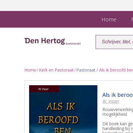
Home
N
Home
/
Kerk en Pastoraat
/
Pastoraat
/ Als ik beroofd ben.
Als ik beroo
W. Visser
Rouwverwerking
mogelijkheid
Dit boek kan ge
handleiding bij