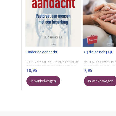
Onder de aandacht
Gij die zo nabij zijt
Ds. P. Vernooij e.a. - In elke kerkelijke
Ds. H.G. de Graaff - In 
gemeente zijn gemeenteleden met
ouderenpastoraat luis
een beperking. In de hectiek
10,95
levensverhalen en pr
7,95
van het gemeentewerk kunnen zij
ervaringen te verbind
over het hoofd worden ...
Evangelie. Dit boek ge
In winkelwagen
In winkelwagen
adviezen ...