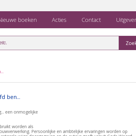
ieuwe boeken
Acties
Contact
Uitgever
..
fd ben...
... een onmogelijke
bruikt worden als
 rouwverwerking. Persoonlijke en ambtelijke ervaringen worden op