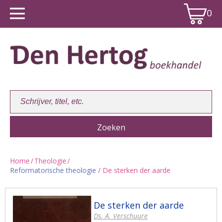
0
Home
/
Theologie
/
Reformatorische theologie
/ De sterken der aarde
Winkelwagen:
0
De sterken der aarde
Ds. A. Verschuure