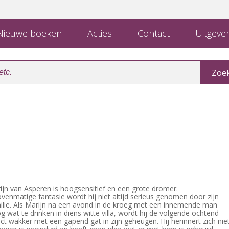
ieuwe boeken
Acties
Contact
Uitgever
jn van Asperen is hoogsensitief en een grote dromer.
venmatige fantasie wordt hij niet altijd serieus genomen door zijn
ilie. Als Marijn na een avond in de kroeg met een innemende man
wat te drinken in diens witte villa, wordt hij de volgende ochtend
ct wakker met een gapend gat in zijn geheugen. Hij herinnert zich nie