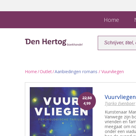
Home
N
Home
/
Outlet
/
Aanbiedingen romans
/ Vuurvliegen
Vuurvliegen
22,50
Tjarko Evenboer
4,99
Kunstenaar Mari
Vanwege zijn bo
vrienden en fam
meegaat om nog 
onder een viadu