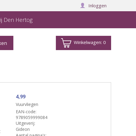
Inloggen
ij Den Hertog
Winkelwagen:
0
4,99
Vuurvliegen
EAN-code:
9789059999084
Uitgeverij:
Gideon
t
Aantal pagina's: