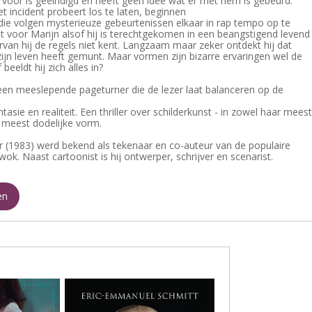
voor is geeindigd en heeft geen idee wat er met hem is gebeurd.
et incident probeert los te laten, beginnen
ie volgen mysterieuze gebeurtenissen elkaar in rap tempo op te
lt voor Marijn alsof hij is terechtgekomen in een beangstigend levend
van hij de regels niet kent. Langzaam maar zeker ontdekt hij dat
ijn leven heeft gemunt. Maar vormen zijn bizarre ervaringen wel de
 beeldt hij zich alles in?
s een meeslepende pageturner die de lezer laat balanceren op de
tasie en realiteit. Een thriller over schilderkunst - in zowel haar meest
r meest dodelijke vorm.
 (1983) werd bekend als tekenaar en co-auteur van de populaire
ok. Naast cartoonist is hij ontwerper, schrijver en scenarist.
en