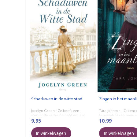
Schaduwen in de witte stad
Zingen in het maanli
Jocelyn Green - Ze heeft een
Tara Johnson - Cadence
stervende vader beloofd om zijn
teruggetrokken meisje
dochter te beschermen. Ze mag nu
9,95
talent: ze kan prachtig
10,99
niet falen.
Amerikaanse Burgeroorl
gang en wanneer ...
In winkelwagen
In winkelwagen
Wat Sylvie Townsend het allerliefste