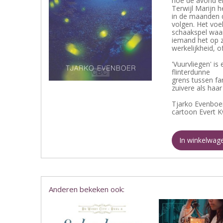
hoe de avond er
Terwijl Marijn h
in de maanden d
volgen. Het voe
schaakspel waar
iemand het op z
werkelijkheid, of
'Vuurvliegen' i
flinterdunne
grens tussen fan
zuivere als haa
Tjarko Evenboer
cartoon Evert Kw
In winkelwag
Anderen bekeken ook: