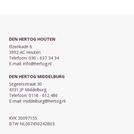
- De
boodschap ...
Zaligsprekingen.
DEN HERTOG HOUTEN
Elzenkade 6
3992 AC Houten
Telefoon: 030 - 637 34 34
E-mail:
info@hertog.nl
DEN HERTOG MIDDELBURG
Segeersstraat 30
4331 JP Middelburg
Telefoon: 0118 - 612 486
E-mail:
middelburg@hertog.nl
KVK 30097155
BTW NL007450242B03