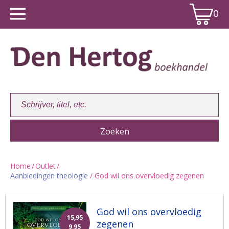
0
Home
/
Outlet
/
Aanbiedingen theologie
/ God wil ons overvloedig zegenen
Winkelwagen:
0
God wil ons overvloedig
15,95
zegenen
9,95