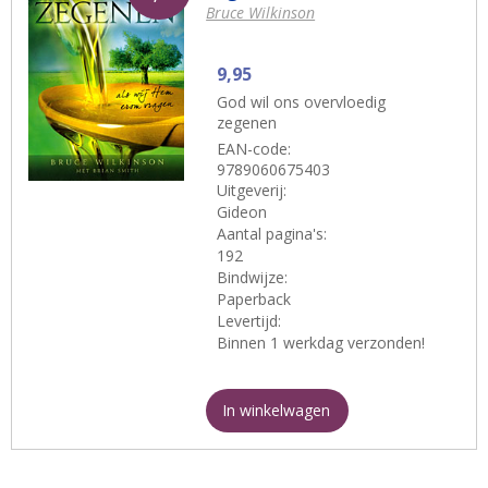
Bruce Wilkinson
9,95
God wil ons overvloedig
zegenen
EAN-code:
9789060675403
Uitgeverij:
Gideon
Aantal pagina's:
192
Bindwijze:
Paperback
Levertijd:
Binnen 1 werkdag verzonden!
In winkelwagen