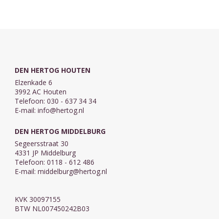
ethics, which
verwaarlozen ...
treat the New
Testament in ...
DEN HERTOG HOUTEN
Elzenkade 6
3992 AC Houten
Telefoon: 030 - 637 34 34
E-mail:
info@hertog.nl
DEN HERTOG MIDDELBURG
Segeersstraat 30
4331 JP Middelburg
Telefoon: 0118 - 612 486
E-mail:
middelburg@hertog.nl
KVK 30097155
BTW NL007450242B03