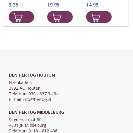
praktijk van het
3,25
aangaan aan
19,95
het Avondmaal
14,99
Heilig
het Heilig
Avondmaal in
Avondmaal? Is
De auteur
voorbereiding,
het wel voor
bespreekt in
betrachting en
mij bedoeld?
drie weken op
nabetrachting.
Hoe bereid ik
eenvoudige
me erop voor?
wijze het
En is het ...
klassieke
avondmaalsformulier
en geeft per
dag een ...
DEN HERTOG HOUTEN
Elzenkade 6
3992 AC Houten
Telefoon: 030 - 637 34 34
E-mail:
info@hertog.nl
DEN HERTOG MIDDELBURG
Segeersstraat 30
4331 JP Middelburg
Telefoon: 0118 - 612 486