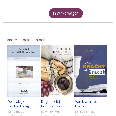
In winkelwagen
Anderen bekeken ook:
De praktijk
Dagboek bij
Van kracht tot
van het Heilig
brood en wijn
kracht
Avondmaal
Wilhelmus à
Edwin Jonkers -
Ds. Leo Smelt -
Brakel - De
Mag ik wel
Dagboek rond