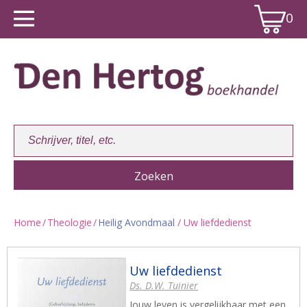
0
Home
/
Theologie
/
Heilig Avondmaal
/ Uw liefdedienst
Winkelwagen:
0
Uw liefdedienst
Ds. D.W. Tuinier
Jouw leven is vergelijkbaar met een