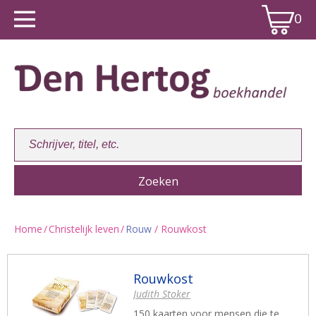
0
Home
/
Christelijk leven
/
Rouw
/ Rouwkost
Winkelwagen:
0
Rouwkost
Judith Stoker
150 kaarten voor mensen die te