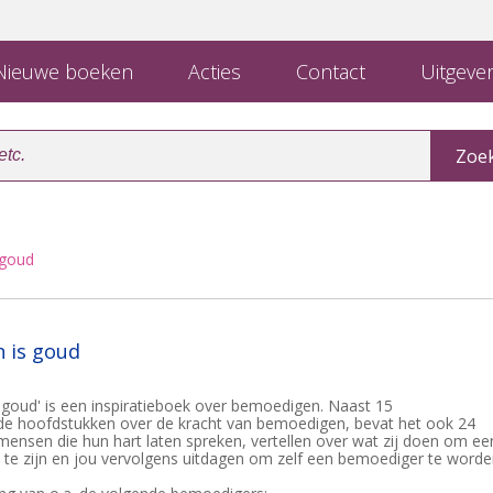
ieuwe boeken
Acties
Contact
Uitgever
 goud
 is goud
goud' is een inspiratieboek over bemoedigen. Naast 15
e hoofdstukken over de kracht van bemoedigen, bevat het ook 24
mensen die hun hart laten spreken, vertellen over wat zij doen om ee
 te zijn en jou vervolgens uitdagen om zelf een bemoediger te worde