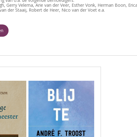
g van o.a. de volgende bemoedigers:
, Gerry Velema, Arie van der Veer, Esther Vonk, Herman Boon, Eric
van der Staaij, Robert de Heer, Nico van der Voet e.a.
en