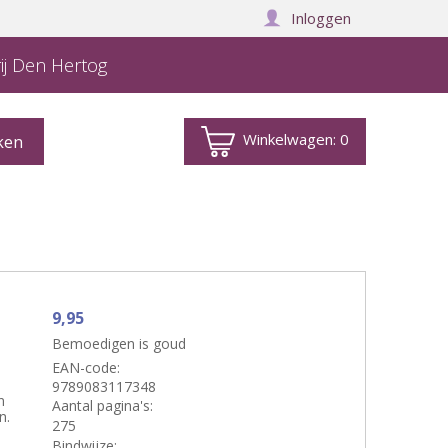
Inloggen
ij Den Hertog
Winkelwagen:
0
9,95
Bemoedigen is goud
EAN-code:
9789083117348
n
Aantal pagina's:
n.
275
Bindwijze: