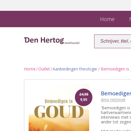
Home
N
Home
/
Outlet
/
Aanbiedingen theologie
/ Bemoedigen is
Bemoedigen
24,95
Anja Helmink
9,95
'Bemoedigen is 
hartverwarmend
interviews met 
ander tot zegen