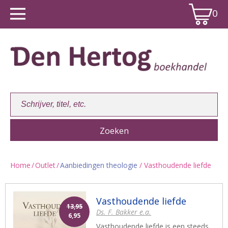
0
Home
/
Outlet
/
Aanbiedingen theologie
/ Vasthoudende liefde
Winkelwagen:
0
Vasthoudende liefde
13,95
Ds. F. Bakker e.a.
6,95
Vasthoudende liefde is een steeds