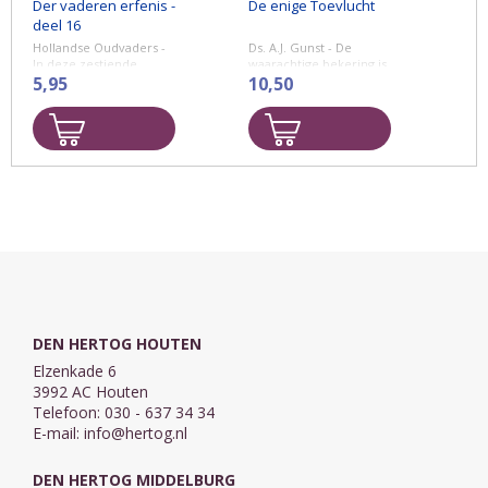
Der vaderen erfenis -
De enige Toevlucht
deel 16
Hollandse Oudvaders -
Ds. A.J. Gunst - De
In deze zestiende
waarachtige bekering is
bundel zijn de volgende
5,95
Gods werk. Als het Gods
10,50
predicaties
werk niet was, werd er
opgenomen:
nooit
één mens zalig. Aan de
andere kant ...
ds. B. Smijtegelt Psalm
35:3b, ds. J. de Groot
Jesaja 26:20, ...
DEN HERTOG HOUTEN
Elzenkade 6
3992 AC Houten
Telefoon: 030 - 637 34 34
E-mail:
info@hertog.nl
DEN HERTOG MIDDELBURG