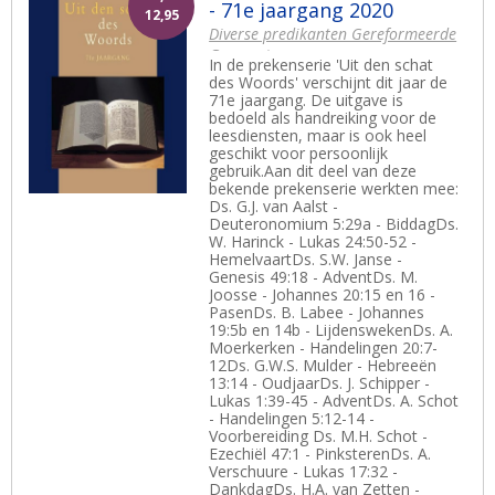
- 71e jaargang 2020
12,95
Diverse predikanten Gereformeerde
Gemeenten
In de prekenserie 'Uit den schat
des Woords' verschijnt dit jaar de
71e jaargang. De uitgave is
bedoeld als handreiking voor de
leesdiensten, maar is ook heel
geschikt voor persoonlijk
gebruik.Aan dit deel van deze
bekende prekenserie werkten mee:
Ds. G.J. van Aalst -
Deuteronomium 5:29a - BiddagDs.
W. Harinck - Lukas 24:50-52 -
HemelvaartDs. S.W. Janse -
Genesis 49:18 - AdventDs. M.
Joosse - Johannes 20:15 en 16 -
PasenDs. B. Labee - Johannes
19:5b en 14b - LijdenswekenDs. A.
Moerkerken - Handelingen 20:7-
12Ds. G.W.S. Mulder - Hebreeën
13:14 - OudjaarDs. J. Schipper -
Lukas 1:39-45 - AdventDs. A. Schot
- Handelingen 5:12-14 -
Voorbereiding Ds. M.H. Schot -
Ezechiël 47:1 - PinksterenDs. A.
Verschuure - Lukas 17:32 -
DankdagDs. H.A. van Zetten -