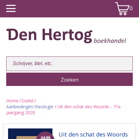
0
Home
/
Outlet
/
Aanbiedingen theologie
/ Uit den schat des Woords - 71e
Winkelwagen:
0
jaargang 2020
Uit den schat des Woords
24,95