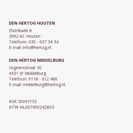
diaconie
enkele grove ...
(be)studeren, ...
DEN HERTOG HOUTEN
Elzenkade 6
3992 AC Houten
Telefoon: 030 - 637 34 34
E-mail:
info@hertog.nl
DEN HERTOG MIDDELBURG
Segeersstraat 30
4331 JP Middelburg
Telefoon: 0118 - 612 486
E-mail:
middelburg@hertog.nl
KVK 30097155
BTW NL007450242B03