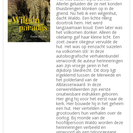
Allerlei geluiden die ze niet konden
thuisbrengen klonken op in de
griend. Nu heb ik een wilgenhut,
dacht Waldo. Een lichte rilling
doortrok hem. Het werd
langzaamaan koud. Even later was
het volkomen donker. Alleen de
olielamp gaf haar kleine licht. Een
zoet-zware oliegeur vervulde de
hut. Het was op eenzacht suizelen
na volkomen stil.’ In deze
autobiografische verhalenbundel
verwoordt de auteur herinneringen
aan zijn vroege jaren in het
dijkdorp Sliedrecht. Dit dorp ligt
ingeklemd tussen de Merwede en
het polderland van de
Alblasserwaard. In deze
oerwereldwerden zijn eerste
onuitwisbare indrukken geboren.
Hier ging hij voor het eerst naar de
kerk. Hier bouwde hij in het geheim
een hut. Hier vertelden de
grootouders hun verhalen over de
oorlog. Bij monde van de
hoofdpersoon Waldo worden deze
herinneringen verbeeld en
verwoord als een teloorgegane