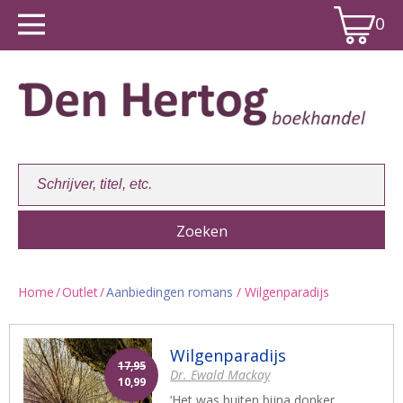
0
Home
/
Outlet
/
Aanbiedingen romans
/ Wilgenparadijs
Winkelwagen:
0
Wilgenparadijs
17,95
Dr. Ewald Mackay
10,99
‘Het was buiten bijna donker.