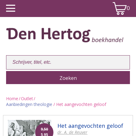
0
Home
/
Outlet
/
Aanbiedingen theologie
/ Het aangevochten geloof
Winkelwagen:
0
Het aangevochten geloof
9,50
dr. A. de Reuver
5,95