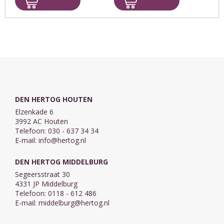
aanleiding om jongeren
mooi huis, de juiste
te laten zien hoe rijk de
partner, het ...
inhoud ...
DEN HERTOG HOUTEN
Elzenkade 6
3992 AC Houten
Telefoon: 030 - 637 34 34
E-mail:
info@hertog.nl
DEN HERTOG MIDDELBURG
Segeersstraat 30
4331 JP Middelburg
Telefoon: 0118 - 612 486
E-mail:
middelburg@hertog.nl