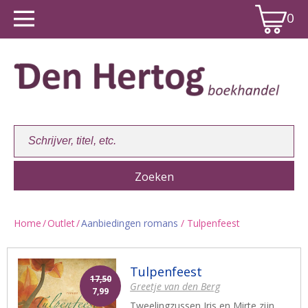
0
Home
/
Outlet
/
Aanbiedingen romans
/ Tulpenfeest
Winkelwagen:
0
Tulpenfeest
17,50
Greetje van den Berg
7,99
Tweelingzussen Iris en Mirte zijn