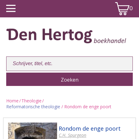
0
Home
/
Theologie
/
Reformatorische theologie
/ Rondom de enge poort
Winkelwagen:
0
Rondom de enge poort
C.H. Spurgeon