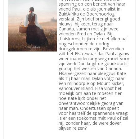
spanning op een bericht van haar
vriend Paul, die als journalist in
ZuidAfrika de Boerenoorlog
verslaat. Zijn brief brengt goed
nieuws: hij keert terug naar
Canada, samen met zijn twee
vrienden Fred en Dylan. Bij
thuiskomst blijken ze niet allemaal
ongeschonden de oorlog
doorgekomen te zijn. Bovendien
valt het Elsa zwaar dat Paul algauw
weer maandenlang weg moet voor
zijn werk.Dan krijgt de goudkoorts
grip op het westen van Canada.
Elsa vergezelt haar pleegzus Kate
als zij haar man Dylan volgt naar
een mijndorpje op Mount Sicker,
Vancouver Island. Elsa vindt het
moeilijk om aan te moeten zien
hoe Kate lijdt onder het
onverantwoordelijke gedrag van
haar man. Ondertussen speelt
voor haarzelf de spannende vraag:
is er een toekomst mét Paul of zal
hij, zonder haar, de wereldover
blijven reizen?