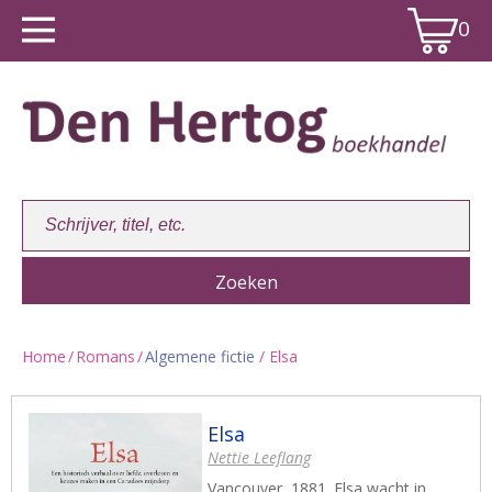
0
Home
/
Romans
/
Algemene fictie
/ Elsa
Winkelwagen:
0
Elsa
Nettie Leeflang
Vancouver, 1881. Elsa wacht in