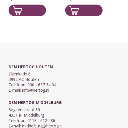
van jou ook?
bereiden op een
keramische barbecue.
In dit boek kunt u lezen
hoe u het ...
DEN HERTOG HOUTEN
Elzenkade 6
3992 AC Houten
Telefoon: 030 - 637 34 34
E-mail:
info@hertog.nl
DEN HERTOG MIDDELBURG
Segeersstraat 30
4331 JP Middelburg
Telefoon: 0118 - 612 486
E-mail:
middelburg@hertog.nl