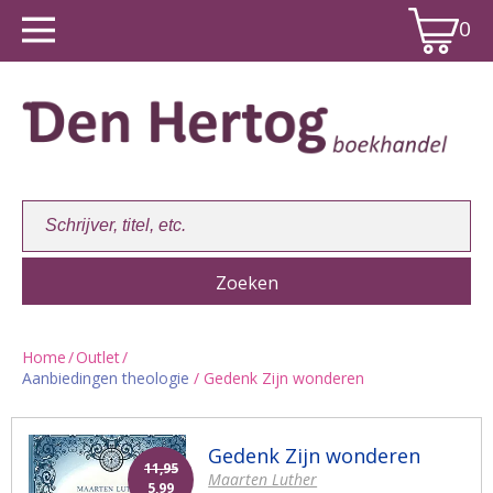
0
Home
/
Outlet
/
Aanbiedingen theologie
/ Gedenk Zijn wonderen
Winkelwagen:
0
Gedenk Zijn wonderen
11,95
Maarten Luther
5,99