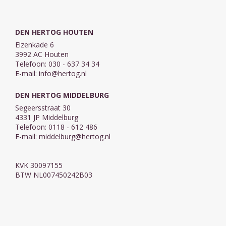
van het
Bonhoeffer,
christendom. Al
waarbij ...
...
DEN HERTOG HOUTEN
Elzenkade 6
3992 AC Houten
Telefoon: 030 - 637 34 34
E-mail:
info@hertog.nl
DEN HERTOG MIDDELBURG
Segeersstraat 30
4331 JP Middelburg
Telefoon: 0118 - 612 486
E-mail:
middelburg@hertog.nl
KVK 30097155
BTW NL007450242B03