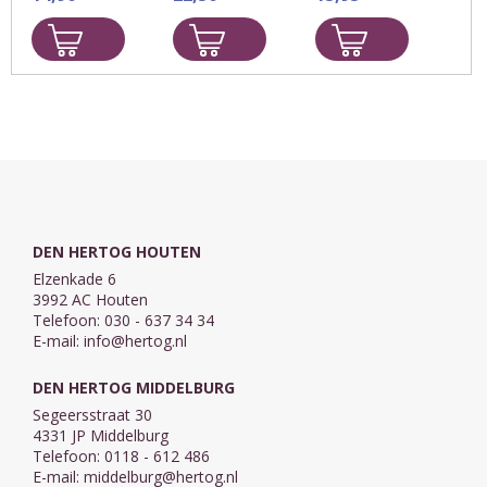
om zijn
verwachten wij
behandelt de
uitgebreide
die grote dag
auteur op een
prediking van
met een groot
eenvoudige
het evangelie.
verlangen om
manier
Hij verkondigde
ten volle te
verschillende
Jezus Christus
genieten de
offers die
als de enige
beloften Gods
beschreven
Redder en riep
in Jezus
staan in het
iedereen ...
Christus, onze
Oude
...
Testament: het
brandoffer, ...
DEN HERTOG HOUTEN
Elzenkade 6
3992 AC Houten
Telefoon: 030 - 637 34 34
E-mail:
info@hertog.nl
DEN HERTOG MIDDELBURG
Segeersstraat 30
4331 JP Middelburg
Telefoon: 0118 - 612 486
E-mail:
middelburg@hertog.nl