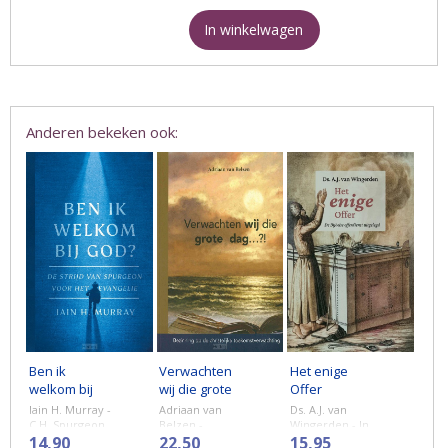
In winkelwagen
Anderen bekeken ook:
Ben ik
Verwachten
Het enige
welkom bij
wij die grote
Offer
God?
dag...?!
Iain H. Murray -
Adriaan van
Ds. A.J. van
C.H. Spurgeon
Belzen -
Wingerden - In
staat bekend
14,90
‘Daarom
22,50
dit boek
15,95