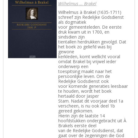
Wilhelmus … Brakel
Wilhelmus à Brakel (1635-1711)
schreef zijn Redelijke Godsdienst
als dogmatiek
voor gemeenteleden. De eerste
druk kwam uit in 1700, en
sindsdien zijn
tientallen herdrukken gevolgd. Dat
het boek zo geliefd was bij
gewone
kerkleden, komt wellicht vooral
omdat Brakel bij vrijwel ieder
onderwerp een
toespitsing maakt naar het
persoonlijke leven. Om de
Redelijke Godsdienst ook
voor komende generaties leesbaar
te houden, wordt het boek
hertaald door Jasper
Stam. Nadat dit voorjaar deel 1a
verscheen, is nu ook deel 1b
gereed gekomen.
Hierin zijn de laatste 14
hoofdstukken ondergebracht uit À
Brakels eerste deel
van de Redelijke Godsdienst, dat
gaat over de zegeningen die God