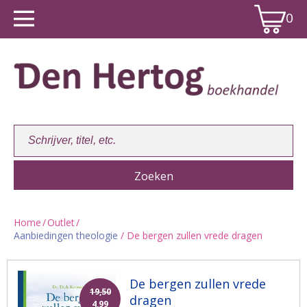
0
Home
/
Outlet
/
Aanbiedingen theologie
/ De bergen zullen vrede dragen
Winkelwagen:
0
De bergen zullen vrede
19,50
dragen
4,99