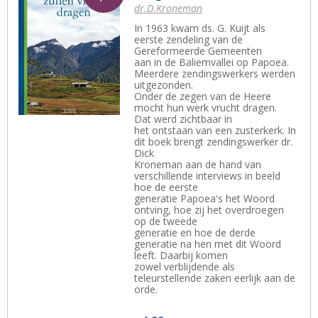
dr.D.Kroneman
In 1963 kwam ds. G. Kuijt als
eerste zendeling van de
Gereformeerde Gemeenten
aan in de Baliemvallei op Papoea.
Meerdere zendingswerkers werden
uitgezonden.
Onder de zegen van de Heere
mocht hun werk vrucht dragen.
Dat werd zichtbaar in
het ontstaan van een zusterkerk. In
dit boek brengt zendingswerker dr.
Dick
Kroneman aan de hand van
verschillende interviews in beeld
hoe de eerste
generatie Papoea's het Woord
ontving, hoe zij het overdroegen
op de tweede
generatie en hoe de derde
generatie na hen met dit Woord
leeft. Daarbij komen
zowel verblijdende als
teleurstellende zaken eerlijk aan de
orde.