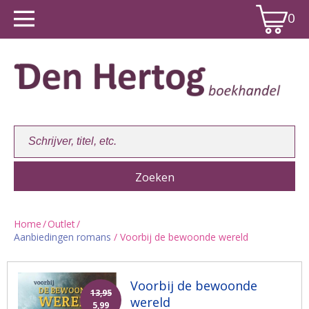
0
Home
/
Outlet
/
Aanbiedingen romans
/ Voorbij de bewoonde wereld
Winkelwagen:
0
Voorbij de bewoonde
13,95
wereld
5,99