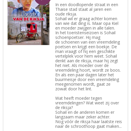
In een doodlopende straat in een
Thaise stad staat al jaren een
oude riksja.
Sohail wil er graag achter komen
van wie dat ding is. Maar opa Kiel
en moeder zwijgen in alle talen.
In het toeristenseizoen is Sohail
schoenpoetser. Hij mag
de schoenen van een vreemdeling
poetsen en krijgt een boekje. De
man vraagt of hij een geschikte
vertelplek voor hem weet. Sohail
denkt aan de riksja, maar hij zegt
het niet. Als moeder over de
vreemdeling hoort, wordt ze boos.
En als een paar dagen later het
buurmeisje door een vreemdeling
meegenomen wordt, gaat ze
zowat door het lint.
Wat heeft moeder tegen
vreemdelingen? Wat weet zij over
de riksja?
Sohail en de anderen komen er
langzaam maar zeker achter.
Nog vóór de riksja haar laatste reis
naar de schroothoop gaat maken...