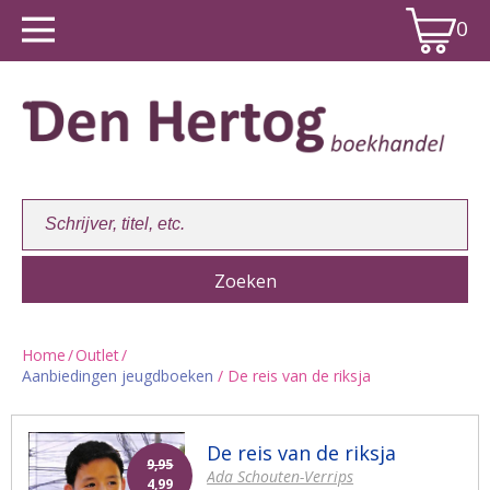
0
Home
/
Outlet
/
Aanbiedingen jeugdboeken
/ De reis van de riksja
Winkelwagen:
0
De reis van de riksja
9,95
Ada Schouten-Verrips
4,99