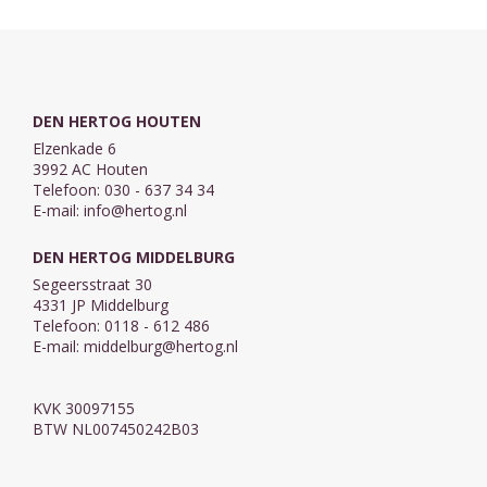
ze
verhalen... en
de kans krijgen
wat voor ...
...
DEN HERTOG HOUTEN
Elzenkade 6
3992 AC Houten
Telefoon: 030 - 637 34 34
E-mail:
info@hertog.nl
DEN HERTOG MIDDELBURG
Segeersstraat 30
4331 JP Middelburg
Telefoon: 0118 - 612 486
E-mail:
middelburg@hertog.nl
KVK 30097155
BTW NL007450242B03