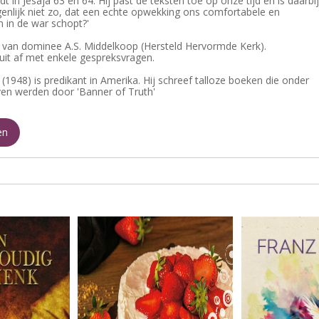
 in Jesaja 63 en 64. Hij past de teksten toe op onze tijd en is daarbij
eigenlijk niet zo, dat een echte opwekking ons comfortabele en
 in de war schopt?'
van dominee A.S. Middelkoop (Hersteld Hervormde Kerk).
luit af met enkele gespreksvragen.
(1948) is predikant in Amerika. Hij schreef talloze boeken die onder
en werden door 'Banner of Truth'
en