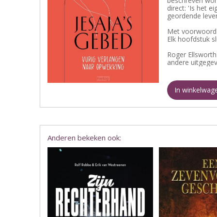
beschreven wordt
direct: 'Is het 
geordende leven
Met voorwoord 
Elk hoofdstuk s
Roger Ellsworth 
andere uitgegev
In winkelwag
Anderen bekeken ook: