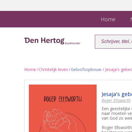
Home
N
Home
/
Christelijk leven
/
Geloofsopbouw
/ Jesaja's gebe
Jesaja's ge
Roger Ellsworth
Een geestelijke
naar moeten verl
van God zo weini
Roger Ellsworth 