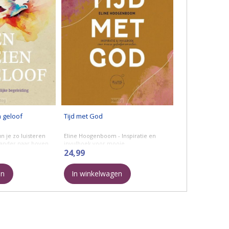
 geloof
Tijd met God
un je zo luisteren
Eline Hoogenboom - Inspiratie en
e ander naar boven
invulboek voor mooie
on tegenover je
geloofsmomenten.
24,99
an vinden ...
Veel vrouwen worstelen met het
en
In winkelwagen
invullen van hun tijd met God. De
drukte van alledag zorgt ...