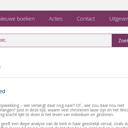
ieuwe boeken
Acties
Contact
Uitgever
d
bed
 opwekking – wie verlangt daar nog naar? Of... wie zou daar nou niet
angen? Juist in deze tijd, waarin veel christenen lauw zijn en het Wo
g kracht lijkt te doen in het leven van individuen en gezinnen.
geeft een diepe analyse van de kerk in haar geestelijk verval, zoals d