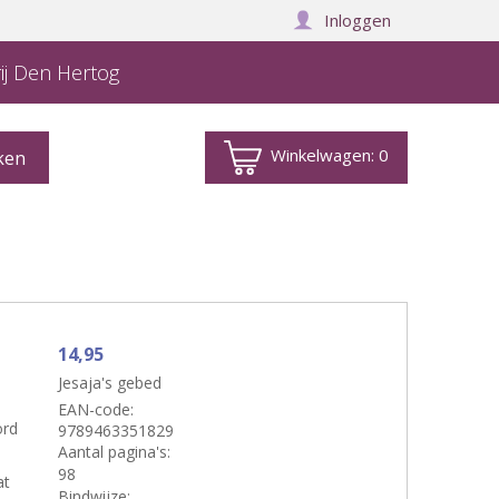
Inloggen
ij Den Hertog
Winkelwagen:
0
14,95
Jesaja's gebed
EAN-code:
ord
9789463351829
Aantal pagina's:
98
at
Bindwijze: