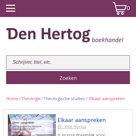
0
Home
/
Theologie
/
Theologische studies
/ Elkaar aanspreken
Winkelwagen:
0
Elkaar aanspreken
Dr. Yme Horjus
Is er nog draagvlak voor