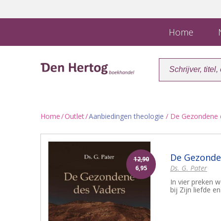
Home
N
Home
/
Outlet
/
Aanbiedingen theologie
/ De Gezondene 
De Gezonde
12,90
Ds. G. Pater
6,95
In vier preken w
bij Zijn liefde e