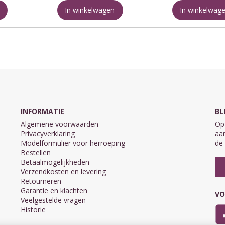
de toorn van God ...
In winkelwagen
In winkelwag
Dit onderzoek richt
handboeken ...
INFORMATIE
BL
Algemene voorwaarden
Op 
Privacyverklaring
aan
Modelformulier voor herroeping
de 
Bestellen
Betaalmogelijkheden
Verzendkosten en levering
Retourneren
Garantie en klachten
VO
Veelgestelde vragen
Historie