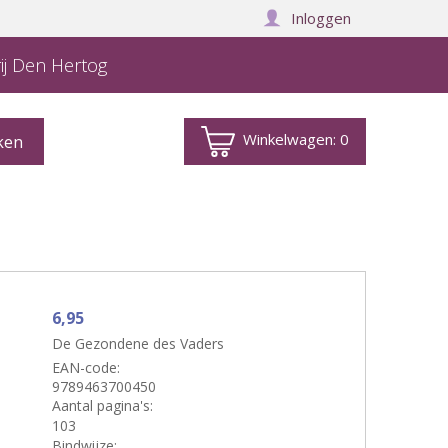
Inloggen
ij Den Hertog
Winkelwagen:
0
6,95
De Gezondene des Vaders
EAN-code:
9789463700450
Aantal pagina's:
103
Bindwijze: