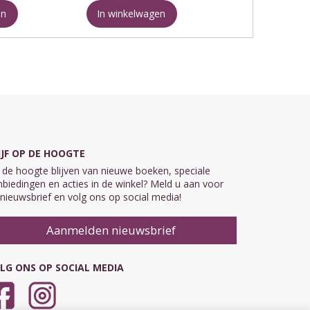
twintigste eeuw. ...
en
In winkelwagen
 zich op
IJF OP DE HOOGTE
de hoogte blijven van nieuwe boeken, speciale
biedingen en acties in de winkel? Meld u aan voor
nieuwsbrief en volg ons op social media!
Aanmelden nieuwsbrief
LG ONS OP SOCIAL MEDIA