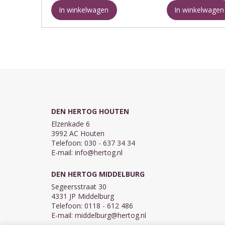
gebod
van deze uitgave. ...
In winkelwagen
In winkelwagen
Deel 2: Kennis - Toestemming -
Vertrouwen
Deel 3: ...
DEN HERTOG HOUTEN
Elzenkade 6
3992 AC Houten
Telefoon: 030 - 637 34 34
E-mail:
info@hertog.nl
DEN HERTOG MIDDELBURG
Segeersstraat 30
4331 JP Middelburg
Telefoon: 0118 - 612 486
E-mail:
middelburg@hertog.nl