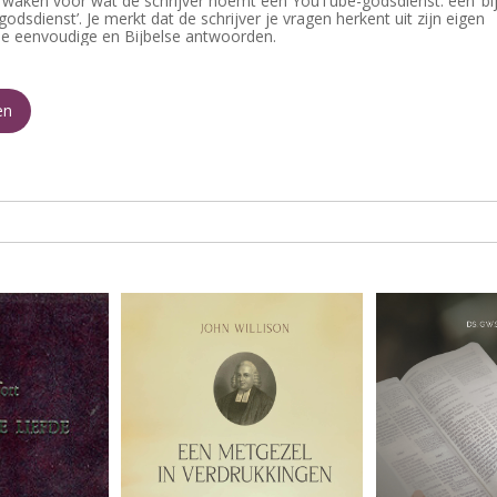
lt waken voor wat de schrijver noemt een YouTube-godsdienst: een ‘bi
odsdienst’. Je merkt dat de schrijver je vragen herkent uit zijn eigen
t je eenvoudige en Bijbelse antwoorden.
en