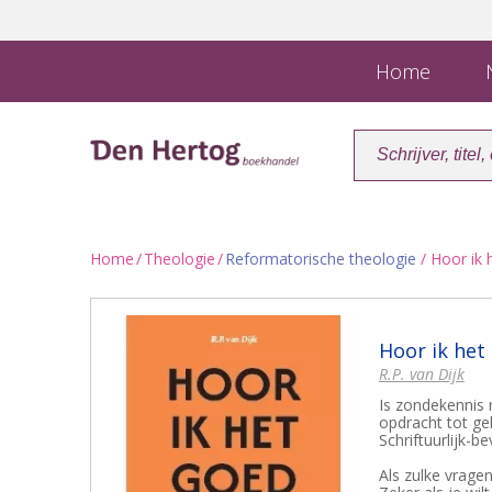
Home
N
Home
/
Theologie
/
Reformatorische theologie
/ Hoor ik 
Hoor ik het
R.P. van Dijk
Is zondekennis n
opdracht tot ge
Schriftuurlijk-be
Als zulke vragen