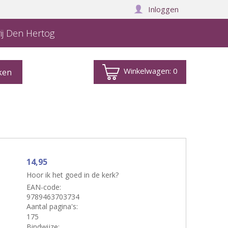
Inloggen
ij Den Hertog
Winkelwagen:
0
14,95
Hoor ik het goed in de kerk?
EAN-code:
9789463703734
Aantal pagina's:
175
Bindwijze: