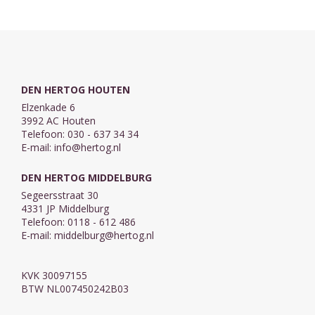
Waarom?
gelovige
begeleiden op
Omdat het vol
wanneer hij in
weg naar ...
ernst, troost en
de ...
onderwijs is. ...
DEN HERTOG HOUTEN
Elzenkade 6
3992 AC Houten
Telefoon: 030 - 637 34 34
E-mail:
info@hertog.nl
DEN HERTOG MIDDELBURG
Segeersstraat 30
4331 JP Middelburg
Telefoon: 0118 - 612 486
E-mail:
middelburg@hertog.nl
KVK 30097155
BTW NL007450242B03