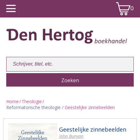
0
Home
/
Theologie
/
Reformatorische theologie
/ Geestelijke zinnebeelden
Winkelwagen:
0
Geestelijke zinnebeelden
John Bunyan