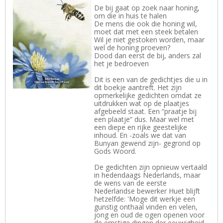
De bij gaat op zoek naar honing,
om die in huis te halen
De mens die ook die honing wil,
moet dat met een steek betalen
Wil je niet gestoken worden, maar
wel de honing proeven?
Dood dan eerst de bij, anders zal
het je bedroeven
Dit is een van de gedichtjes die u in
dit boekje aantreft. Het zijn
opmerkelijke gedichten omdat ze
uitdrukken wat op de plaatjes
afgebeeld staat. Een “praatje bij
een plaatje” dus. Maar wel met
een diepe en rijke geestelijke
inhoud. En -zoals we dat van
Bunyan gewend zijn- gegrond op
Gods Woord.
De gedichten zijn opnieuw vertaald
in hedendaags Nederlands, maar
de wens van de eerste
Nederlandse bewerker Huet blijft
hetzelfde: 'Moge dit werkje een
gunstig onthaal vinden en velen,
jong en oud de ogen openen voor
de ernstige dingen der eeuwigheid,