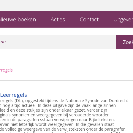
ieuwe boeken
Acties
Contact
Uitgever
rregels
Leerregels
regels (DL), opgesteld tijdens de Nationale Synode van Dordrecht
n nog altijd actueel. In deze uitgave zijn de vaak lange zinnen
eeld en deze stukjes zijn onder elkaar gezet. Verder zijn
gina's synoniemen weergegeven bij verouderde woorden.
sen in de paragrafen sstaan verwijzingen naar Bijbelteksten,
 ervan niet letterlijk wordt weergegeven. In die gevallen staat
 de volledige weergave van de verwijsteksten onder de paragrafen.