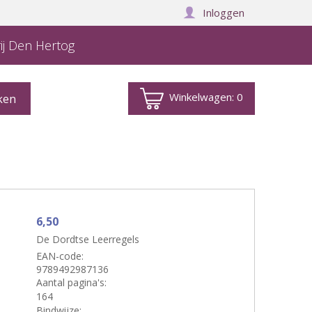
Inloggen
ij Den Hertog
Winkelwagen:
0
6,50
De Dordtse Leerregels
EAN-code:
9789492987136
Aantal pagina's:
164
Bindwijze: