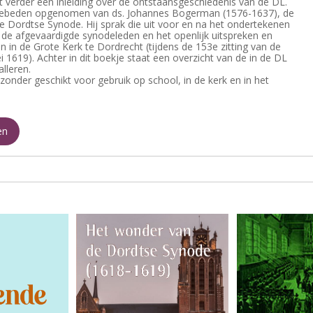
t verder een inleiding over de ontstaansgeschiedenis van de DL.
gebeden opgenomen van ds. Johannes Bogerman (1576-1637), de
de Dordtse Synode. Hij sprak die uit voor en na het ondertekenen
de afgevaardigde synodeleden en het openlijk uitspreken en
n in de Grote Kerk te Dordrecht (tijdens de 153e zitting van de
 1619). Achter in dit boekje staat een overzicht van de in de DL
leren.
jzonder geschikt voor gebruik op school, in de kerk en in het
en