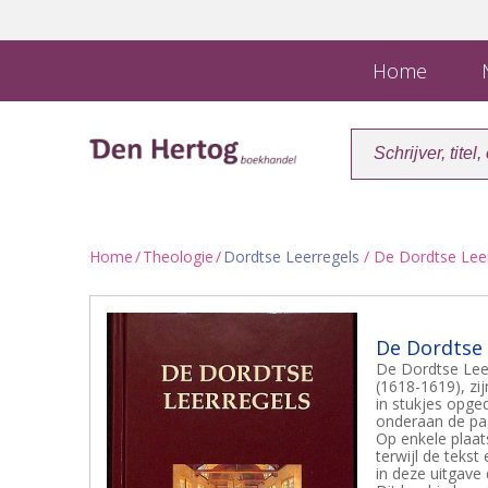
Home
N
Home
/
Theologie
/
Dordtse Leerregels
/ De Dordtse Lee
De Dordtse 
De Dordtse Leer
(1618-1619), zij
in stukjes opged
onderaan de pa
Op enkele plaat
terwijl de tekst
in deze uitgave