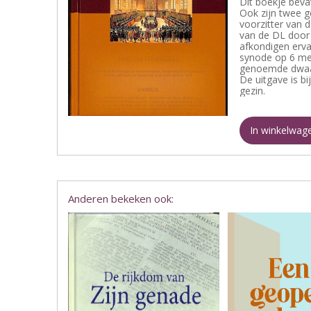
Dit boekje beva
Ook zijn twee 
voorzitter van 
van de DL door 
afkondigen erva
synode op 6 mei
genoemde dwaal
De uitgave is bi
gezin.
In winkelwag
Anderen bekeken ook: