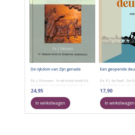
De rijkdom van Zijn genade
Een geopende deu
Ds. J. Driessen - In dit boek heeft Ds.
Ds. P.J. de Raaf - De 
Driessen in zeventien preken de
Leerregels over de v
Dordtse Leerregels uitgelegd. De
24,95
17,90
preken geven er een heldere
Gods verkiezing is g
verklaring van. Het ...
dichtgetimmerde, m
In winkelwagen
In winkelwagen
geopende deur. Daar i
duidelijk ...