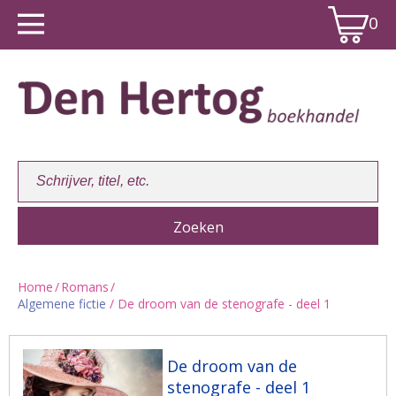
0
Home
/
Romans
/
Algemene fictie
/ De droom van de stenografe - deel 1
Winkelwagen:
0
De droom van de
stenografe - deel 1