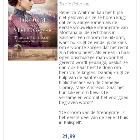
Tracie Peterson
Rebecca Whitman kan het bijna
niet geloven als ze te horen krijgt
dat ze is aangenomen als de
eerste vrouwelijke stenografe van
Montana bij de rechtbank in
Kalispell. Een droom die uitkomt,
want nu krijgt ze eindelijk de kans
om ervoor te zorgen dat het recht
zijn beloop heeft. Als er een in haar
ogen onschuldige man voor het
gerecht wordt gedaagd, besluit ze
dan ook haar best te doen om
hem vrij te krijgen. Daarbij krijgt ze
hulp van de aantrekkelijke
bibliothecaris van de Carnegie
Library, Mark Andrews. Gaat het
hun lukken om bewijs te
verzamelen voordat het voorgoed
begraven wordt?
'De droom van de Stenografe' is
het eerste deel van de serie 'Thuis
in Kalispell'.
21,99