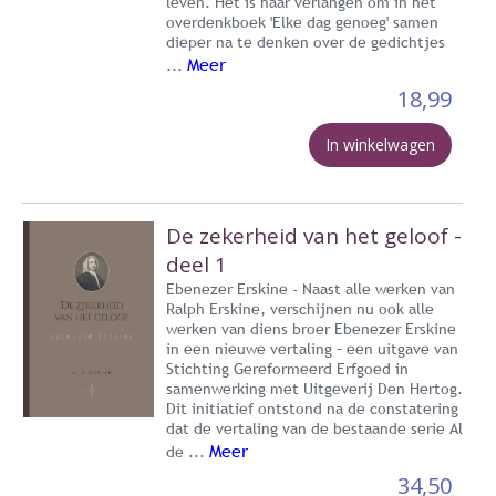
leven. Het is haar verlangen om in het
overdenkboek 'Elke dag genoeg' samen
dieper na te denken over de gedichtjes
Meer
...
18,99
In winkelwagen
De zekerheid van het geloof -
deel 1
Ebenezer Erskine - Naast alle werken van
Ralph Erskine, verschijnen nu ook alle
werken van diens broer Ebenezer Erskine
in een nieuwe vertaling – een uitgave van
Stichting Gereformeerd Erfgoed in
samenwerking met Uitgeverij Den Hertog.
Dit initiatief ontstond na de constatering
dat de vertaling van de bestaande serie Al
Meer
de ...
34,50