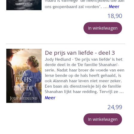
waard is vanwege ‘de heerlijkheid die aan
Meer
ons geopenbaard zal worden’. ...
18,90
In winkelwagen
De prijs van liefde - deel 3
Jody Hedlund - 'De prijs van liefde' is het
derde deel in de 'De familie Shanahan'-
serie. Nadat haar broer de woede van een
Ierse bende op de hals heeft gehaald, is
ook Alannah haar leven niet meer zeker.
Een baan als dienstmeisje bij de familie
Shanahan lijkt haar redding. Terwijl ze ...
Meer
24,99
In winkelwagen