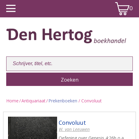
0
Home
/
Antiquariaat
/
Prekenboeken
/ Convoluut
Winkelwagen:
0
Convoluut
W. van Leeuwen
Oefening over Genesis 4:26b o.a.