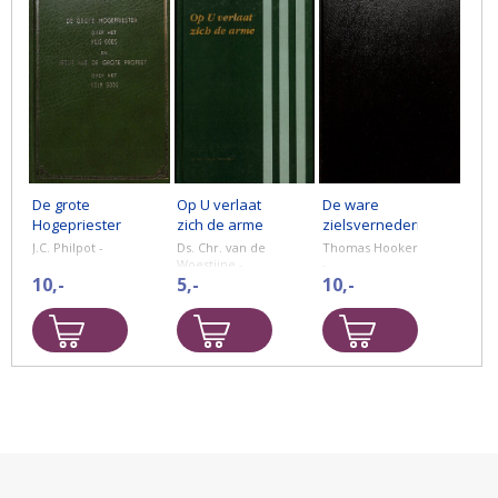
De grote
Op U verlaat
De ware
Hogepriester
zich de arme
zielsvernedering
over het huis
en heilzame
J.C. Philpot -
Ds. Chr. van de
Thomas Hooker
Gods en
wanhoop
Woestijne -
-
10,-
5,-
10,-
Jezus als de
grote Profeet
over het volk
Gods