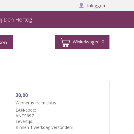
Inloggen
ij Den Hertog
Winkelwagen:
0
30,00
Wernerus Helmichius
EAN-code:
ANT9697
Levertijd:
Binnen 1 werkdag verzonden!