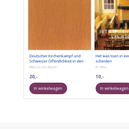
Deutscher Kirchenkampf und
Het was toen in een
Schweizer Öffentlichkeit in den
scheiden
Jahren 1933 und 1934
Marcus Urs Kaiser -
H. Hille -
20,-
10,-
In winkelwagen
In winkelwagen