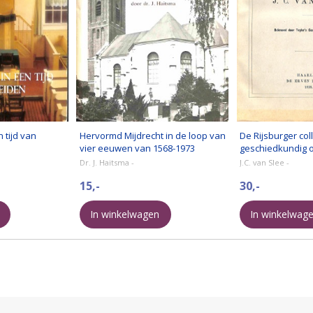
 tijd van
Hervormd Mijdrecht in de loop van
De Rijsburger col
vier eeuwen van 1568-1973
geschiedkundig 
Dr. J. Haitsma -
J.C. van Slee -
15,-
30,-
In winkelwagen
In winkelwag