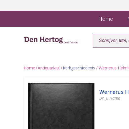
Home
N
Home
/
Antiquariaat
/
Kerkgeschiedenis
/ Wernerus Helmi
Wernerus H
Dr. J. Hania