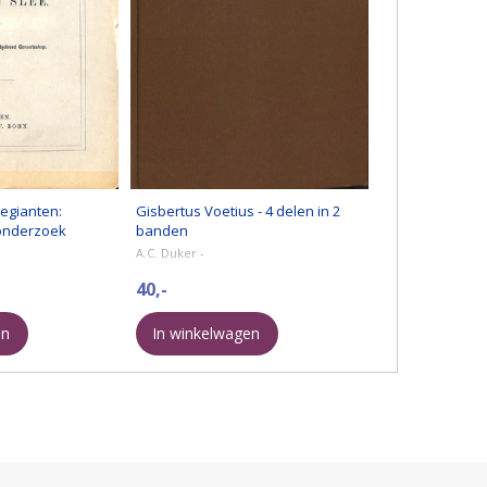
legianten:
Gisbertus Voetius - 4 delen in 2
onderzoek
banden
A.C. Duker -
40,-
en
In winkelwagen