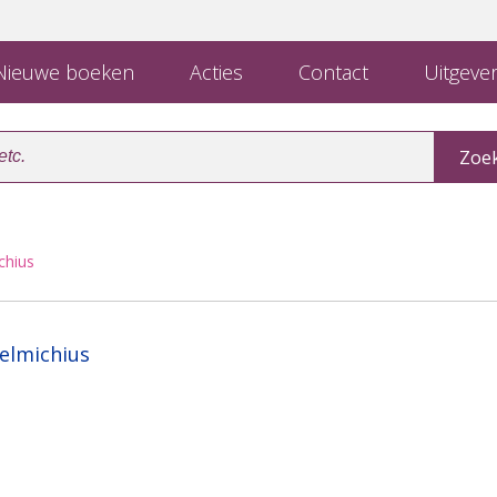
ieuwe boeken
Acties
Contact
Uitgever
chius
elmichius