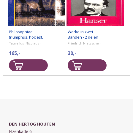
Philosophiae
Werke in zwei
triumphus, hoc est,
Bänden - 2 delen
metaphysica
Taurellus, Nicolaus -
Friedrich Nietzsche -
philosophandi
165,-
30,-
methodus (Editionen
zur fr³hen Neuzeit -
DEN HERTOG HOUTEN
Elzenkade 6