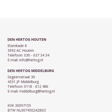
zettingen LB
217: De dag gaat
open voor het
woord des ...
DEN HERTOG HOUTEN
Elzenkade 6
3992 AC Houten
Telefoon: 030 - 637 34 34
E-mail:
info@hertog.nl
DEN HERTOG MIDDELBURG
Segeersstraat 30
4331 JP Middelburg
Telefoon: 0118 - 612 486
E-mail:
middelburg@hertog.nl
KVK 30097155
BTW NL007450242B03