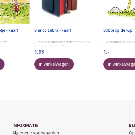
tje - kaart
Blanco zebra - kaart
Bobbi op de wip
15 cm.
- Enkele blanco kaart met envelop
- Ansichtkaart 10,5 
Formaat: 105 x 148 mm.
1,95
1,-
In winkelwagen
In winkelwag
INFORMATIE
BL
Algemene voorwaarden
Op 