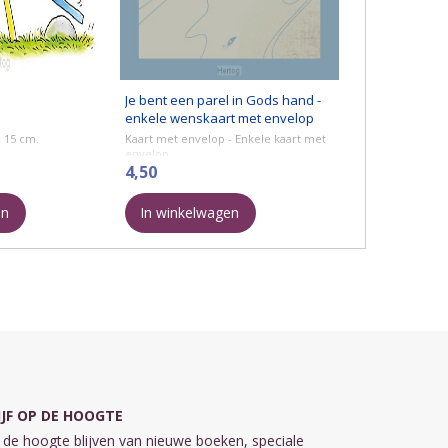
Je bent een parel in Gods hand -
enkele wenskaart met envelop
x 15 cm.
Kaart met envelop - Enkele kaart met
envelop.
Formaat: 148 x 210 mm.
4,50
Opdruk: Je bent een parel in Gods
en
In winkelwagen
hand
Met houten applicatie: ...
IJF OP DE HOOGTE
de hoogte blijven van nieuwe boeken, speciale