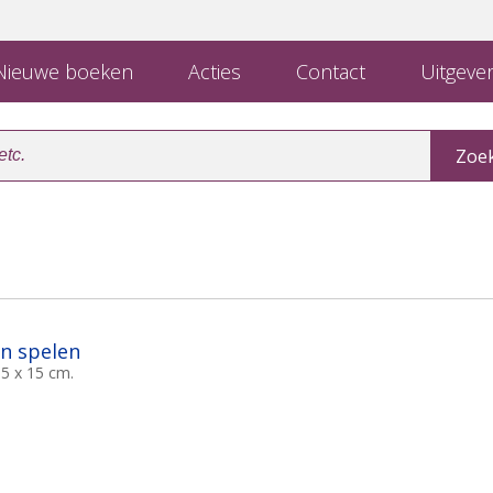
ieuwe boeken
Acties
Contact
Uitgever
n spelen
,5 x 15 cm.