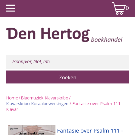
0
Home
/
Bladmuziek Klavarskribo
/
Klavarskribo Koraalbewerkingen
/ Fantasie over Psalm 111 -
Winkelwagen:
0
Klavar
Fantasie over Psalm 111 -