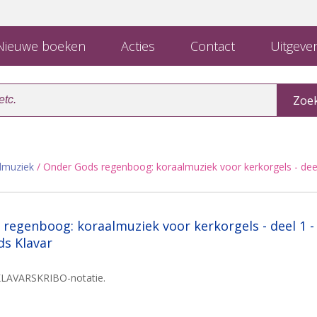
ieuwe boeken
Acties
Contact
Uitgever
dmuziek
/ Onder Gods regenboog: koraalmuziek voor kerkorgels - dee
regenboog: koraalmuziek voor kerkorgels - deel 1 -
s Klavar
LAVARSKRIBO-notatie.