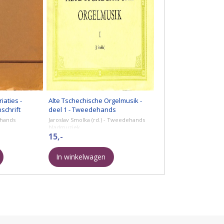
iaties -
Alte Tschechische Orgelmusik -
chrift
deel 1 - Tweedehands
notenschrift
ehands
Jaroslav Smolka (rd.) - Tweedehands
bladmuziek
15,-
In winkelwagen