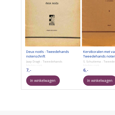
Deux noëls - Tweedehands
Kerstkoralen met var
notenschrift
Tweedehands notens
Jaap Dragt - Tweedehands
S. Schuitema - Tweed
bladmuziek.
bladmuziek.
7,-
6,-
In winkelwagen
In winkelwagen