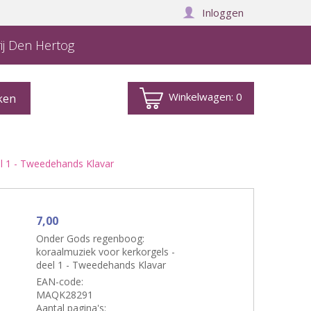
Inloggen
ij Den Hertog
Winkelwagen:
0
l 1 - Tweedehands Klavar
7,00
Onder Gods regenboog:
koraalmuziek voor kerkorgels -
deel 1 - Tweedehands Klavar
EAN-code:
MAQK28291
Aantal pagina's: