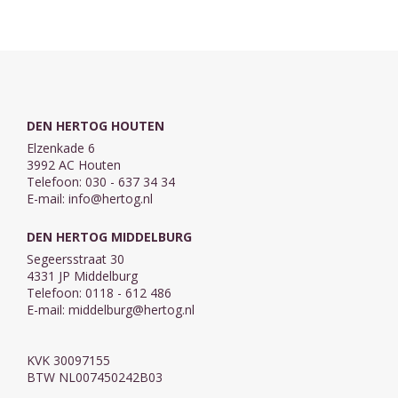
dir'
Koraalbewerking
Lied 315 'Heb
dank, ...
DEN HERTOG HOUTEN
Elzenkade 6
3992 AC Houten
Telefoon: 030 - 637 34 34
E-mail:
info@hertog.nl
DEN HERTOG MIDDELBURG
Segeersstraat 30
4331 JP Middelburg
Telefoon: 0118 - 612 486
E-mail:
middelburg@hertog.nl
KVK 30097155
BTW NL007450242B03