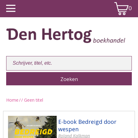
0
Home
/
/ Geen titel
Winkelwagen:
0
E-book Bedreigd door
wespen
Roland Kalkman