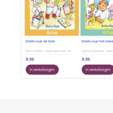
Bobbi naar de bieb
Bobbi naar het ziek
Monica Maas - Bobbi gaat naar de
Ingeborg Bijlsma - Naa
bibliotheek toe. Dat is leuk, want er is
gaan is best spannend
veel te doen. Boekjes uitzoeken,
9,99
operatie al helemaal! B
9,99
spelen en er worden natuurlijk
van zijn keel en zijn oor,
spannende ...
In winkelwagen
In winkelwagen