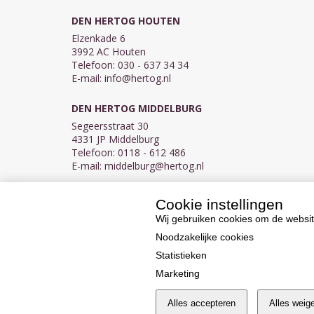
DEN HERTOG HOUTEN
Elzenkade 6
3992 AC Houten
Telefoon: 030 - 637 34 34
E-mail:
info@hertog.nl
DEN HERTOG MIDDELBURG
Segeersstraat 30
4331 JP Middelburg
Telefoon: 0118 - 612 486
E-mail:
middelburg@hertog.nl
Cookie instellingen
KVK 30097155
BTW NL007450242B03
Wij gebruiken cookies om de websit
Noodzakelijke cookies
Statistieken
Marketing
Alles accepteren
Alles weig
Cookie instellingen