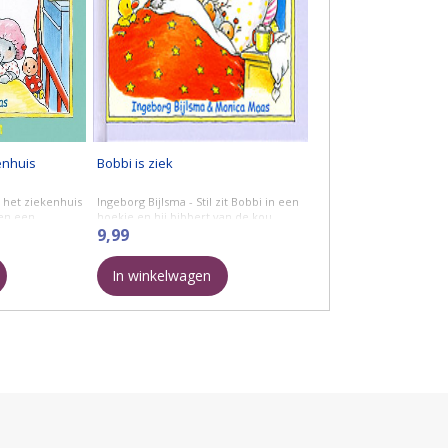
enhuis
Bobbi is ziek
r het ziekenhuis
Ingeborg Bijlsma - Stil zit Bobbi in een
 en een
hoekje en hij bibbert van de kou.
obbi heeft last
Papa voelt aan Bobbi's voorhoofd, en
9,99
 en hij ...
zegt: He, wat heb jij ...
In winkelwagen