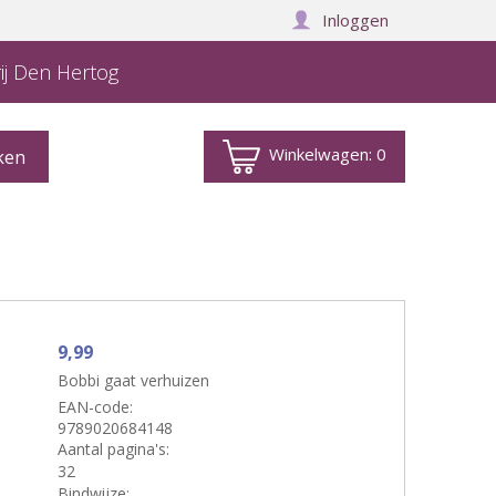
Inloggen
ij Den Hertog
Winkelwagen:
0
9,99
Bobbi gaat verhuizen
EAN-code:
9789020684148
Aantal pagina's:
32
Bindwijze: