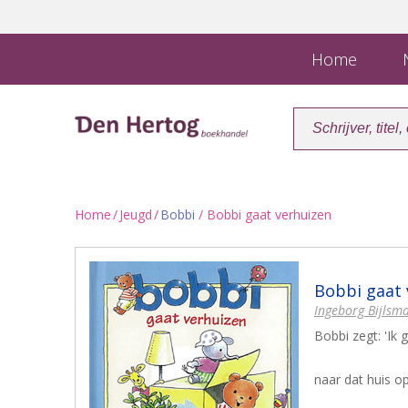
Home
N
Home
/
Jeugd
/
Bobbi
/ Bobbi gaat verhuizen
Bobbi gaat 
Ingeborg Bijlsm
Bobbi zegt: 'Ik 
naar dat huis 