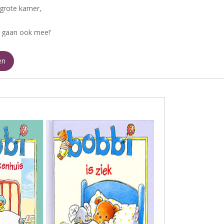
 grote kamer,
s gaan ook mee!'
en