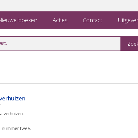
ieuwe boeken
Acties
Contact
Uitgever
verhuizen
a
ga verhuizen.
op nummer twee.