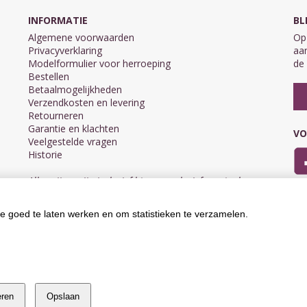
INFORMATIE
BL
Algemene voorwaarden
Op 
Privacyverklaring
aan
Modelformulier voor herroeping
de 
Bestellen
Betaalmogelijkheden
Verzendkosten en levering
Retourneren
Garantie en klachten
VO
Veelgestelde vragen
Historie
Alle prijzen zijn inclusief btw en exclusief eventuele
verzendkosten.
e goed te laten werken en om statistieken te verzamelen.
eren
Opslaan