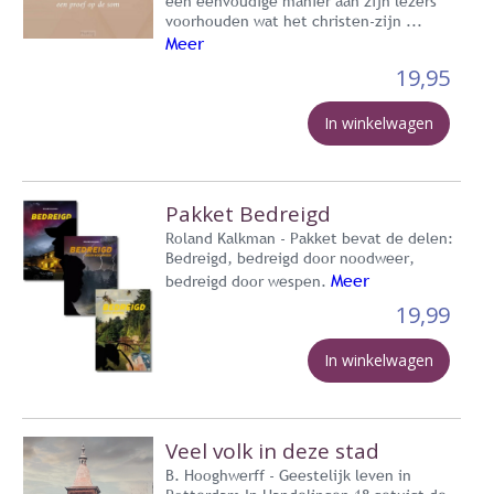
een eenvoudige manier aan zijn lezers
voorhouden wat het christen-zijn ...
Meer
19,95
In winkelwagen
Pakket Bedreigd
Roland Kalkman - Pakket bevat de delen:
Bedreigd, bedreigd door noodweer,
Meer
bedreigd door wespen.
19,99
In winkelwagen
Veel volk in deze stad
B. Hooghwerff - Geestelijk leven in