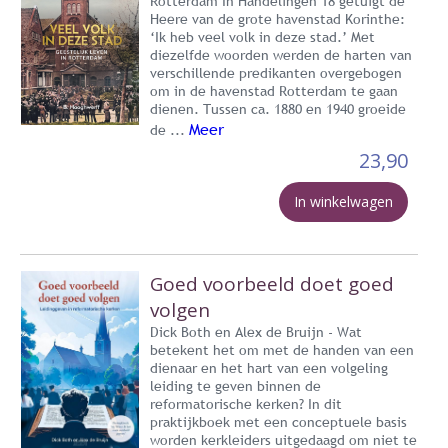
Rotterdam In Handelingen 18 getuigt de
Heere van de grote havenstad Korinthe:
‘Ik heb veel volk in deze stad.’ Met
diezelfde woorden werden de harten van
verschillende predikanten overgebogen
om in de havenstad Rotterdam te gaan
dienen. Tussen ca. 1880 en 1940 groeide
Meer
de ...
23,90
In winkelwagen
Goed voorbeeld doet goed
volgen
Dick Both en Alex de Bruijn - Wat
betekent het om met de handen van een
dienaar en het hart van een volgeling
leiding te geven binnen de
reformatorische kerken? In dit
praktijkboek met een conceptuele basis
worden kerkleiders uitgedaagd om niet te