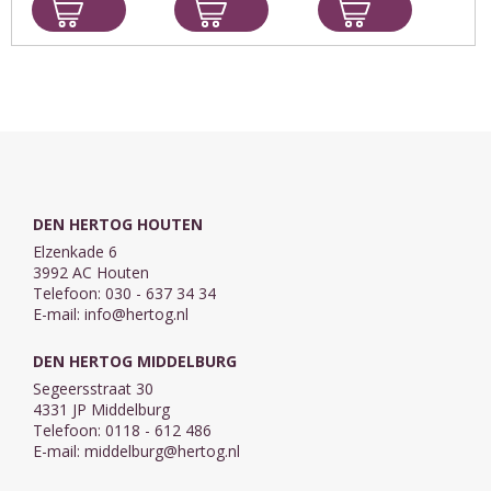
twee van de
liefste en
in. Mama
langst­lopende
leukste
brengt me
en
boerderijdieren.
straks
bestverkochte
Begin jij met de
naar oma. Ollie,
Bobbi-titels. Nu
grappige
heb je ook zo'n
samen in een
biggetjes, het
zin?'
omkeerboek!
veulen of ...
Bobbi ...
DEN HERTOG HOUTEN
Elzenkade 6
3992 AC Houten
Telefoon: 030 - 637 34 34
E-mail:
info@hertog.nl
DEN HERTOG MIDDELBURG
Segeersstraat 30
4331 JP Middelburg
Telefoon: 0118 - 612 486
E-mail:
middelburg@hertog.nl