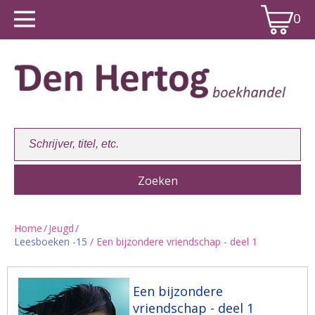
0
Home
/
Jeugd
/
Leesboeken -15
/ Een bijzondere vriendschap - deel 1
Winkelwagen:
0
Een bijzondere
vriendschap - deel 1