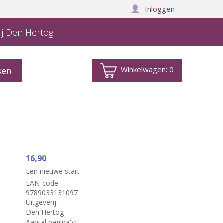
Inloggen
ij Den Hertog
Winkelwagen:
0
16,90
Een nieuwe start
EAN-code:
9789033131097
Uitgeverij:
Den Hertog
Aantal pagina's: