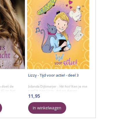
Lizzy - Tijd voor actie! - deel 3
n doet de
Jolanda Dijkmeijer - Hé hoi! Ken je me
 IG op het
nog? Ik ben Lizzy, dol op dieren
 Rotterdam. Ze
(vooral op zijdehoentjes), op mijn
11,95
orden. Als ze
allerliefste (en soms superirritante)
er (on)gewenste
zus Laura, ...
In winkelwagen