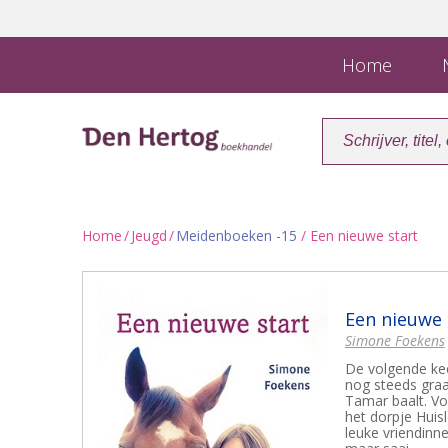
Home
N
Home
/
Jeugd
/
Meidenboeken -15
/ Een nieuwe start
Een nieuwe 
Simone Foekens
De volgende keer
nog steeds graag
Tamar baalt. V
het dorpje Huis
leuke vriendinne