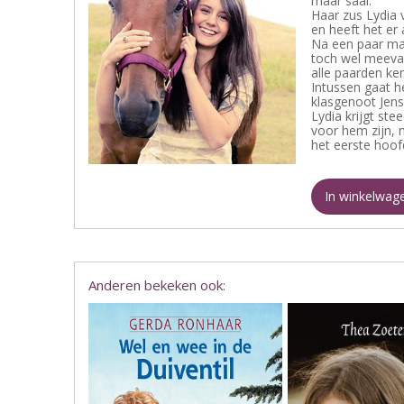
maar saai.
Haar zus Lydia 
en heeft het er 
Na een paar ma
toch wel meeval
alle paarden ken
Intussen gaat h
klasgenoot Jens 
Lydia krijgt st
voor hem zijn, 
het eerste hoofd
In winkelwag
Anderen bekeken ook: