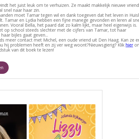
vindt het juist leuk om te verhuizen. Ze maakt makkelijk nieuwe vrien
al snel naar haar zin.
anden moet Tamar tegen wil en dank toegeven dat het leven in Huis
t. Tamar en Lydia hebben een fijne manege gevonden en leren al sne
nen. Vooral Bella, het paard dat zo kalm lijkt, maar heel eigenwijs is.
et op school steeds slechter met de cijfers van Tamar, tot haar
haar bijles gaat geven...
eeds meer contact met Michel, een oude vriend uit Den Haag. Kan ze e
nu hij problemen heeft en zij ver weg woont?Nieuwsgierig? Klik
hier
o
stuk van dit boek te lezen!
en