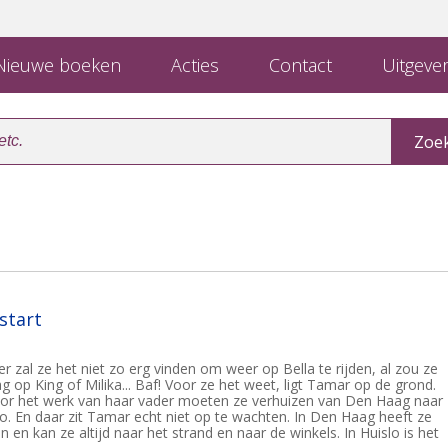
ieuwe boeken
Acties
Contact
Uitgever
start
 zal ze het niet zo erg vinden om weer op Bella te rijden, al zou ze
 op King of Milika... Baf! Voor ze het weet, ligt Tamar op de grond.
oor het werk van haar vader moeten ze verhuizen van Den Haag naar
lo. En daar zit Tamar echt niet op te wachten. In Den Haag heeft ze
n en kan ze altijd naar het strand en naar de winkels. In Huislo is het