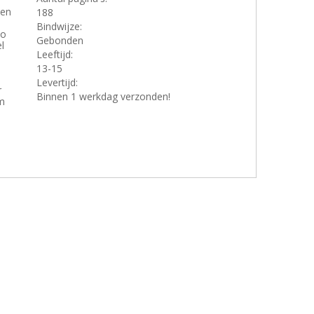
den
188
Bindwijze:
lo
Gebonden
l
Leeftijd:
13-15
Levertijd:
r
Binnen 1 werkdag verzonden!
m