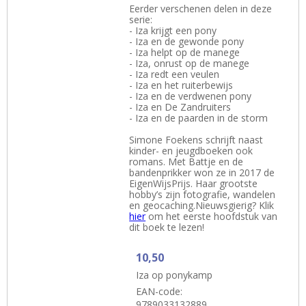
Eerder verschenen delen in deze
serie:
- Iza krijgt een pony
- Iza en de gewonde pony
- Iza helpt op de manege
- Iza, onrust op de manege
- Iza redt een veulen
- Iza en het ruiterbewijs
- Iza en de verdwenen pony
- Iza en De Zandruiters
- Iza en de paarden in de storm
Simone Foekens schrijft naast
kinder- en jeugdboeken ook
romans. Met Battje en de
bandenprikker won ze in 2017 de
EigenWijsPrijs. Haar grootste
hobby’s zijn fotografie, wandelen
en geocaching.Nieuwsgierig? Klik
hier
om het eerste hoofdstuk van
dit boek te lezen!
10,50
Iza op ponykamp
EAN-code:
9789033132889