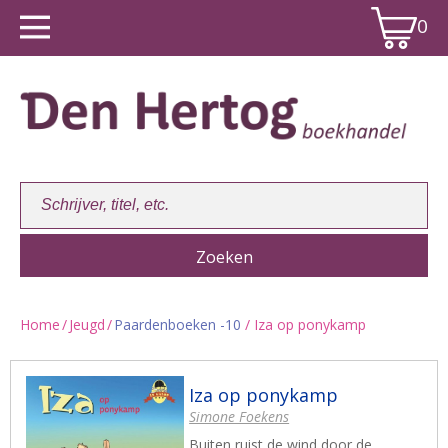
0
Home
/
Jeugd
/
Paardenboeken -10
/ Iza op ponykamp
Winkelwagen:
0
Iza op ponykamp
Simone Foekens
Buiten ruist de wind door de