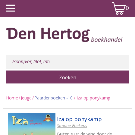
0
Home
/
Jeugd
/
Paardenboeken -10
/ Iza op ponykamp
Winkelwagen:
0
Iza op ponykamp
Simone Foekens
Buiten ruist de wind door de