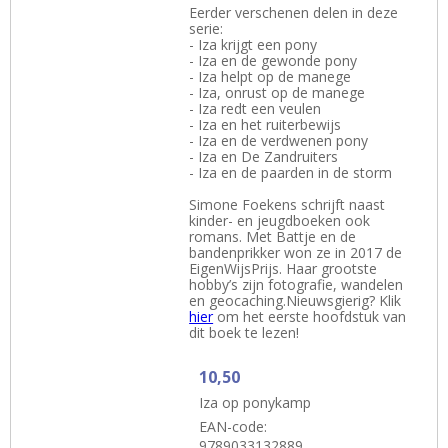
Eerder verschenen delen in deze
serie:
- Iza krijgt een pony
- Iza en de gewonde pony
- Iza helpt op de manege
- Iza, onrust op de manege
- Iza redt een veulen
- Iza en het ruiterbewijs
- Iza en de verdwenen pony
- Iza en De Zandruiters
- Iza en de paarden in de storm
Simone Foekens schrijft naast
kinder- en jeugdboeken ook
romans. Met Battje en de
bandenprikker won ze in 2017 de
EigenWijsPrijs. Haar grootste
hobby’s zijn fotografie, wandelen
en geocaching.Nieuwsgierig? Klik
hier
om het eerste hoofdstuk van
dit boek te lezen!
10,50
Iza op ponykamp
EAN-code:
9789033132889