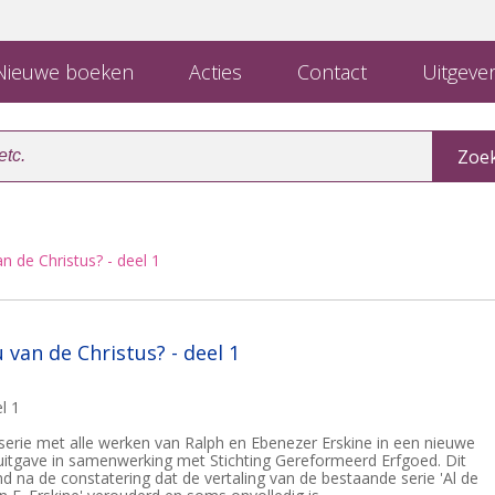
ieuwe boeken
Acties
Contact
Uitgever
n de Christus? - deel 1
 van de Christus? - deel 1
l 1
serie met alle werken van Ralph en Ebenezer Erskine in een nieuwe
 uitgave in samenwerking met Stichting Gereformeerd Erfgoed. Dit
ond na de constatering dat de vertaling van de bestaande serie 'Al de