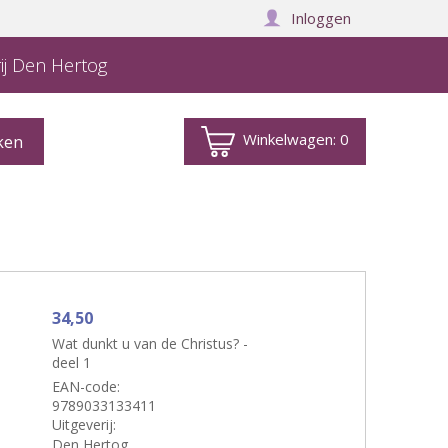
Inloggen
ij Den Hertog
Winkelwagen:
0
34,50
Wat dunkt u van de Christus? -
deel 1
EAN-code:
9789033133411
Uitgeverij:
Den Hertog