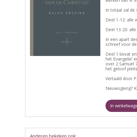
werken van R. e
In totaal zal de
Deel 1-12: alle 
Deel 13-20: all
In een apart de
schreef voor de
Deel 1 bevat en
het Evangelie’ 
over 2 Samuël 7
het geloof plei
Vertaald door P.J
Nieuwsgierig? K
In winkelwag
Anderen bekeken ook: