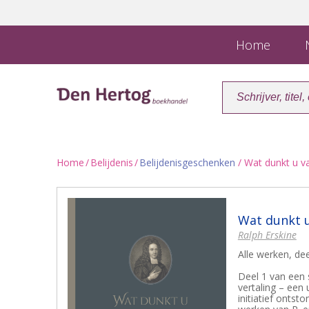
Home
N
Home
/
Belijdenis
/
Belijdenisgeschenken
/ Wat dunkt u va
Wat dunkt u
Ralph Erskine
Alle werken, dee
Deel 1 van een 
vertaling – een
initiatief ontst