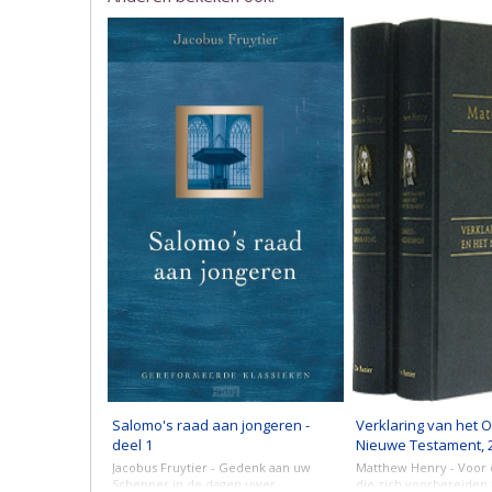
Salomo's raad aan jongeren -
Verklaring van het 
deel 1
Nieuwe Testament, 
Jacobus Fruytier - Gedenk aan uw
Matthew Henry - Voor
Schepper in de dagen uwer
die zich voorbereiden 