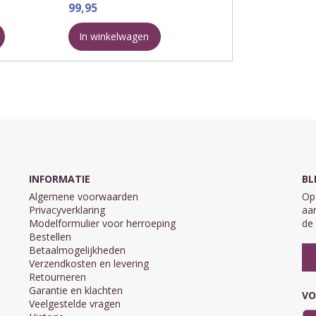
 Deze uitgave is
99,95
 Dit betekent
* Deel 1 Beproeving en overwinning
van het geloof
In winkelwagen
* Deel 2 Het genadeleven
* ...
INFORMATIE
BL
Algemene voorwaarden
Op 
Privacyverklaring
aan
Modelformulier voor herroeping
de 
Bestellen
Betaalmogelijkheden
Verzendkosten en levering
Retourneren
Garantie en klachten
VO
Veelgestelde vragen