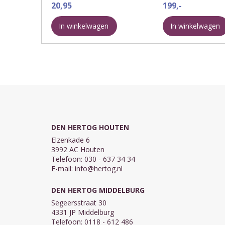
jongelingschap, eer dat de kwade
20,95
belijdenis des geloofs.
199,-
dagen komen en de jaren naderen,
een uitgebreide editie.
van dewelke gij zeggen ...
dat in deze uitgave ...
In winkelwagen
In winkelwagen
DEN HERTOG HOUTEN
Elzenkade 6
3992 AC Houten
Telefoon: 030 - 637 34 34
E-mail:
info@hertog.nl
DEN HERTOG MIDDELBURG
Segeersstraat 30
4331 JP Middelburg
Telefoon: 0118 - 612 486