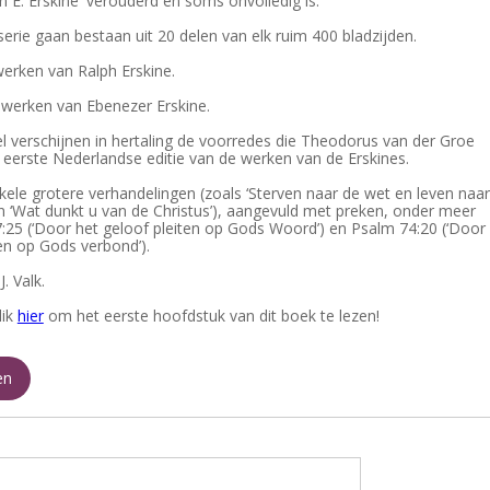
n E. Erskine' verouderd en soms onvolledig is.
 serie gaan bestaan uit 20 delen van elk ruim 400 bladzijden.
werken van Ralph Erskine.
e werken van Ebenezer Erskine.
el verschijnen in hertaling de voorredes die Theodorus van der Groe
 eerste Nederlandse editie van de werken van de Erskines.
kele grotere verhandelingen (zoals ‘Sterven naar de wet en leven naar
en ‘Wat dunkt u van de Christus’), aangevuld met preken, onder meer
:25 (‘Door het geloof pleiten op Gods Woord’) en Psalm 74:20 (‘Door
ten op Gods verbond’).
. Valk.
lik
hier
om het eerste hoofdstuk van dit boek te lezen!
en