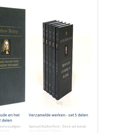
Oude en het
Verzamelde werken - set 5 delen
2 delen
 eenvoudigen
Samuel Rutherford - Deze set bevat
tot de
de volgende 5 delen: