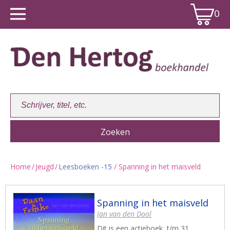
0
Home
/
Jeugd
/
Leesboeken -15
/ Spanning in het maisveld
Winkelwagen:
0
Spanning in het maisveld
Jan van den Dool
Dit is een actieboek, t/m 31