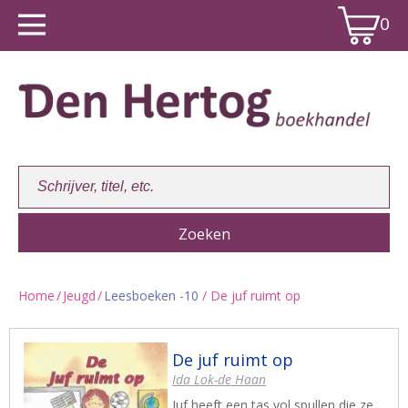
0
Home
/
Jeugd
/
Leesboeken -10
/ De juf ruimt op
Winkelwagen:
0
De juf ruimt op
Ida Lok-de Haan
Juf heeft een tas vol spullen die ze