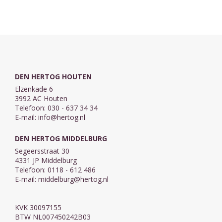
voeten. Ze
Suus heeft een
brengen ze het
strekt haar
leuk idee.
dier naar de
handen vooruit,
Samen met ...
egelopvang.
zodat ...
Daar horen ...
DEN HERTOG HOUTEN
Elzenkade 6
3992 AC Houten
Telefoon: 030 - 637 34 34
E-mail:
info@hertog.nl
DEN HERTOG MIDDELBURG
Segeersstraat 30
4331 JP Middelburg
Telefoon: 0118 - 612 486
E-mail:
middelburg@hertog.nl
KVK 30097155
BTW NL007450242B03