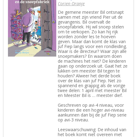
Corien Oranje
De gemene meester Bil ontsnapt
samen met zijn vriend Pier uit de
gevangenis. Bil overvalt de
snoepfabriek. Hij wil snoep stelen
om te verkopen. Zo kan hij rijk
worden zonder les te hoeven
geven. Maar dan komt de klas van
juf Fiep langs voor een rondleiding.
Waar is de directeur? Waar zijn alle
snoepmakers? En waarom doen
de machines het niet? De kinderen
gaan op onderzoek uit. Gaat het ze
lukken om meester Bil tegen te
houden? Alweer het derde boek
over de klas van juf Fiep. Net zo
spannend en grappig als de vorige
twee delen: 1 april met meester Bil
en Meester Bil is … meester dief.
Geschreven op avi-4 niveau, voor
kinderen die een hoger avi-niveau
aankunnen dan bij de juf Fiep serie
op avi-3 niveau.
Leeswaarschuwing: De inhoud van
het boek komt niet overeen met